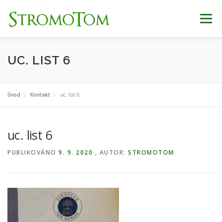
Přeskočit
na
Menu
obsah
ÚVOD
SLUŽBY
PRODEJ
REFERENCE
UC. LIST 6
KONTAKT
Úvod
Kontakt
uc. list 6
uc. list 6
PUBLIKOVÁNO
9. 9. 2020
, AUTOR:
STROMOTOM