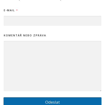
N
E
E-MAIL
*
B
O
E
-
M
A
KOMENTÁŘ NEBO ZPRÁVA
I
L
Odeslat