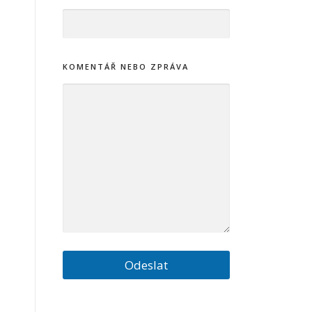
R
Á
V
A
KOMENTÁŘ NEBO ZPRÁVA
Odeslat