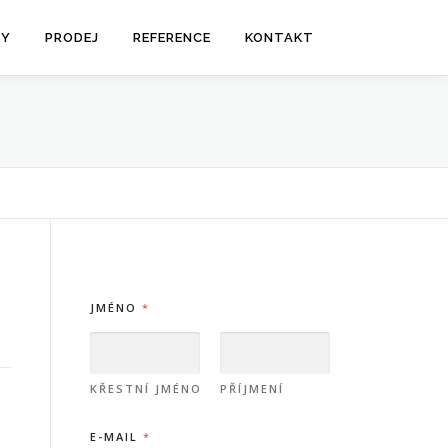
BY
PRODEJ
REFERENCE
KONTAKT
E
JMÉNO
*
-
M
A
I
L
KŘESTNÍ JMÉNO
PŘÍJMENÍ
*
Z
E-MAIL
*
P